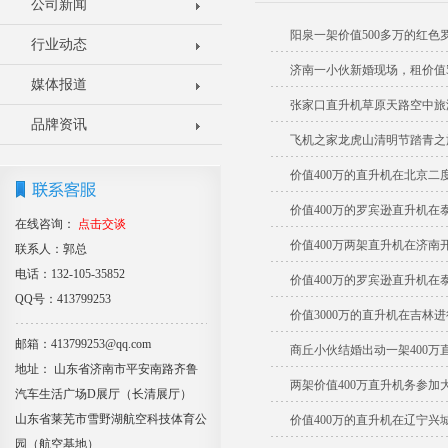
公司新闻
阳泉一架价值500多万的红
行业动态
济南一小伙新婚现场，租价值5
媒体报道
张家口直升机草原天路空中旅
品牌资讯
飞机之家龙虎山清明节踏青之
价值400万的直升机在北京二
价值400万的罗宾逊直升机在
在线咨询：
点击交谈
价值400万两架直升机在济南
联系人：郭总
电话：132-105-35852
价值400万的罗宾逊直升机在
QQ号：413799253
价值3000万的直升机在吉林
邮箱：413799253@qq.com
商丘小伙结婚出动一架400万
地址： 山东省济南市平安南路齐鲁
两架价值400万直升机务参加
汽车生活广场D展厅（长清展厅）
山东省莱芜市雪野湖航空科技体育公
价值400万的直升机在辽宁兴
园（航空基地）