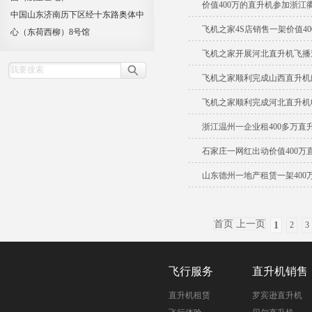
价值400万的直升机参加浙江
中国山东济南历下区经十东路奥体中
飞机之家4S店销售一架价值4
心（东荷西柳）8号馆
飞机之家开展河北直升机飞播
飞机之家顺利完成山西直升机
飞机之家顺利完成河北直升机
浙江温州一企业租400多万直
石家庄一网红出动价值400万
山东德州一地产租赁一架400
首页 上一页
1
2
3
飞行服务
直升机销售
直升机租赁
罗宾逊直升机