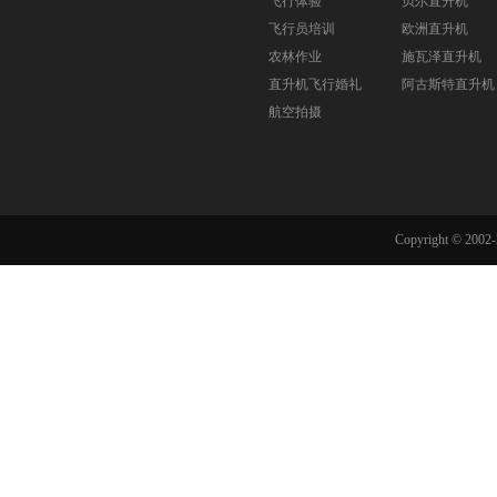
飞行体验
贝尔直升机
飞行员培训
欧洲直升机
农林作业
施瓦泽直升机
直升机飞行婚礼
阿古斯特直升机
航空拍摄
Copyright © 