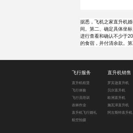
据悉，飞机之家直升机婚
间。第二、确定具体坐标
进行查看和确认不少于2
的食宿，并付清余款。第
飞行服务
直升机销售
直升机租赁
罗宾逊直升机
飞行体验
贝尔直升机
飞行员培训
欧洲直升机
农林作业
施瓦泽直升机
直升机飞行婚礼
阿古斯特直升机
航空拍摄