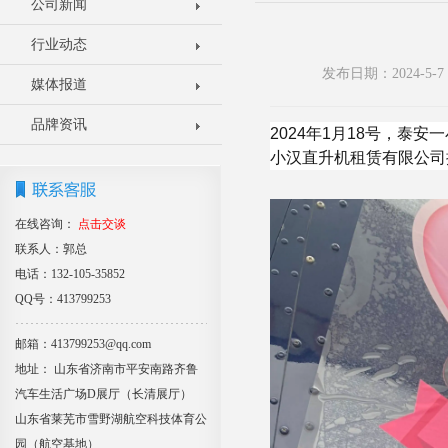
公司新闻
行业动态
发布日期：2024-5
媒体报道
品牌资讯
2024年1月18号，泰
小汉直升机租赁有限公司
在线咨询：
点击交谈
联系人：郭总
电话：132-105-35852
QQ号：413799253
邮箱：413799253@qq.com
地址： 山东省济南市平安南路齐鲁
汽车生活广场D展厅（长清展厅）
山东省莱芜市雪野湖航空科技体育公
园（航空基地）